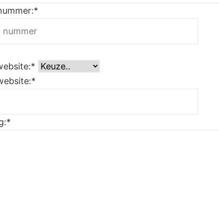
 nummer:*
website:*
website:*
g:*