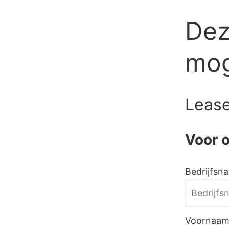
Skip
Dez
to
content
mog
Lease
Voor o
Bedrijfsn
Voornaam